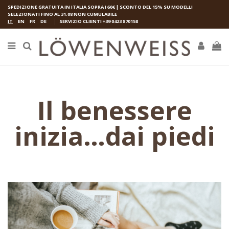
SPEDIZIONE GRATUITA IN ITALIA SOPRA I 60€ | SCONTO DEL 15% SU MODELLI
SELEZIONATI FINO AL 31.08 NON CUMULABILE
IT
EN
FR
DE
SERVIZIO CLIENTI
+39 0423 870158
Il benessere
inizia…dai piedi