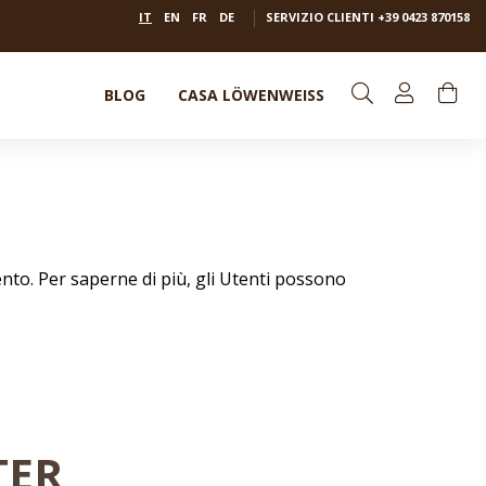
IT
EN
FR
DE
SERVIZIO CLIENTI
+39 0423 870158
BLOG
CASA LÖWENWEISS
ento. Per saperne di più, gli Utenti possono
TER