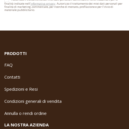
finalità indicate nell'
informativa privacy
. Autorizzo il trattamento dei miei dati personali per
finalità di marketing, commerciale, per ricerche di mercato, profilazione e per l'invio di
materiale pubblicitario.
PRODOTTI
FAQ
Contatti
Spedizioni e Resi
Condizioni generali di vendita
Annulla o rendi ordine
LA NOSTRA AZIENDA