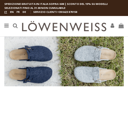
SPEDIZIONE GRATUITA IN ITALIA SOPRA I 60€ | SCONTO DEL 15% SU MODELLI
SELEZIONATI FINO AL 31.08 NON CUMULABILE
IT
EN
FR
DE
SERVIZIO CLIENTI
+39 0423 870158