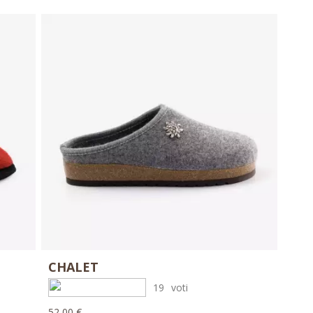
CHALET
19
voti
52,00 €