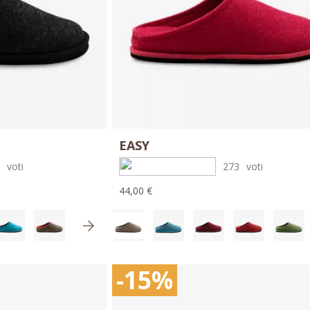
EASY
4
voti
273
voti
44,00 €
-15%