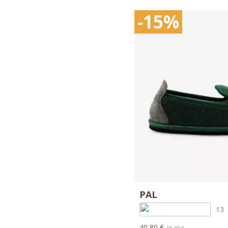
-15%
PAL
13
40,80 €
48,00 €