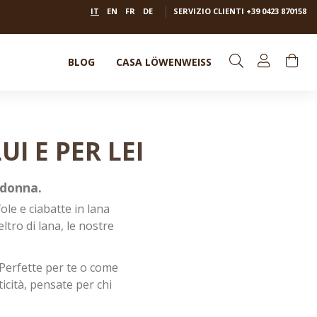
IT
EN
FR
DE
SERVIZIO CLIENTI
+39 0423 870158
BLOG
CASA LÖWENWEISS
I E PER LEI
 donna.
ole e ciabatte in lana
ltro di lana, le nostre
. Perfette per te o come
icità, pensate per chi