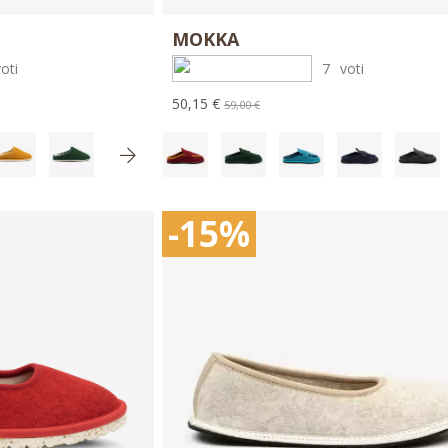
MOKKA
voti
7
voti
50,15 €
59,00 €
-15%