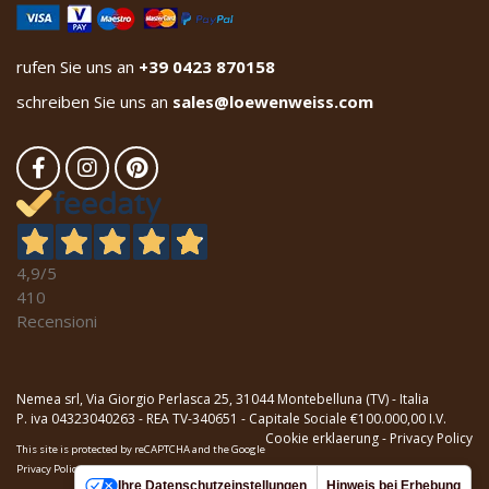
rufen Sie uns an
+39 0423 870158
schreiben Sie uns an
sales@loewenweiss.com
4,9
/5
410
Recensioni
Nemea srl, Via Giorgio Perlasca 25, 31044 Montebelluna (TV) - Italia
P. iva 04323040263 - REA TV-340651 - Capitale Sociale €100.000,00 I.V.
Cookie erklaerung
-
Privacy Policy
This site is protected by reCAPTCHA and the Google
Privacy Policy
and
Terms of Service
apply.
Ihre Datenschutzeinstellungen
Hinweis bei Erhebung