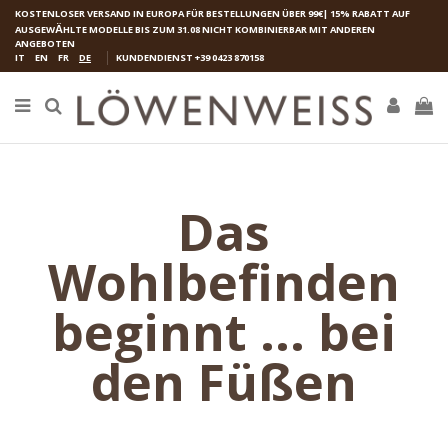
KOSTENLOSER VERSAND IN EUROPA FÜR BESTELLUNGEN ÜBER 99€| 15% RABATT AUF
AUSGEW
Ӓ
HLTE MODELLE BIS ZUM 31.08 NICHT KOMBINIERBAR MIT ANDEREN
ANGEBOTEN
IT
EN
FR
DE
KUNDENDIENST
+39 0423 870158
Das
Wohlbefinden
beginnt ... bei
den Füßen