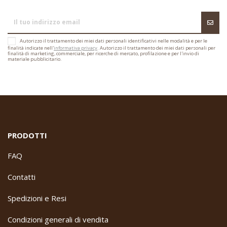
Autorizzo il trattamento dei miei dati personali identificativi nelle modalità e per le
finalità indicate nell'
informativa privacy
. Autorizzo il trattamento dei miei dati personali per
finalità di marketing, commerciale, per ricerche di mercato, profilazione e per l'invio di
materiale pubblicitario.
PRODOTTI
FAQ
Contatti
Spedizioni e Resi
Condizioni generali di vendita