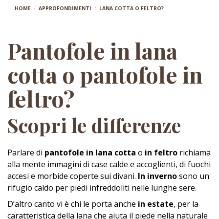
HOME
APPROFONDIMENTI
LANA COTTA O FELTRO?
Pantofole in lana
cotta o pantofole in
feltro?
Scopri le differenze
Parlare di
pantofole in lana cotta
o
in feltro
richiama
alla mente immagini di case calde e accoglienti, di fuochi
accesi e morbide coperte sui divani.
In inverno
sono un
rifugio caldo per piedi infreddoliti nelle lunghe sere.
D’altro canto vi è chi le porta anche
in estate
, per la
caratteristica della lana che aiuta il piede nella naturale