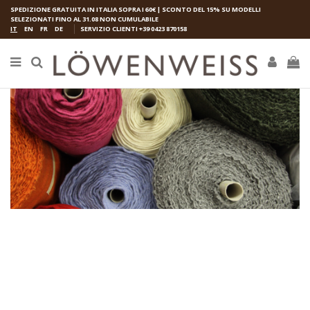
SPEDIZIONE GRATUITA IN ITALIA SOPRA I 60€ | SCONTO DEL 15% SU MODELLI
SELEZIONATI FINO AL 31.08 NON CUMULABILE
IT
EN
FR
DE
SERVIZIO CLIENTI
+39 0423 870158