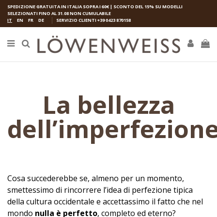
SPEDIZIONE GRATUITA IN ITALIA SOPRA I 60€ | SCONTO DEL 15% SU MODELLI
SELEZIONATI FINO AL 31.08 NON CUMULABILE
IT
EN
FR
DE
SERVIZIO CLIENTI
+39 0423 870158
La bellezza
dell’imperfezion
Cosa succederebbe se, almeno per un momento,
smettessimo di rincorrere l’idea di perfezione tipica
della cultura occidentale e accettassimo il fatto che nel
mondo
nulla è perfetto
, completo ed eterno?