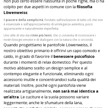
non può certo essere riassunta in poche righe, ma ci ha
colpito per due aspetti in comune con la
filosofia
Löwenweiss
:
Il
piacere della semplicità
, fondato sull’esclusione di tutto ciò che non
è essenziale e sull’apprezzamento di un’eleganza autentica, poco
appariscente e naturalmente imperfetta.
Uno stile di vita dai
ritmi più lenti
, che ci consenta di riconoscere i
nostri bisogni emotivi e di dialogare con la natura che ci circonda.
Quando progettiamo le pantofole Löwenweiss, il
nostro obiettivo primario è offrirvi un capo comodo e
caldo, in grado di favorire il
benessere psicofisico
durante i momenti di relax domestico. Per questo
motivo abbiamo scelto un design semplice e al
contempo elegante e funzionale, eliminando ogni
accessorio inutile e concentrandoci sulla qualità dei
materiali. Inoltre, poiché ogni pantofola viene
realizzata artigianalmente,
non sarà mai identica a
un’altra
. Le cuciture e la suola possono variare
leggermente; anche le sfumature della lana,