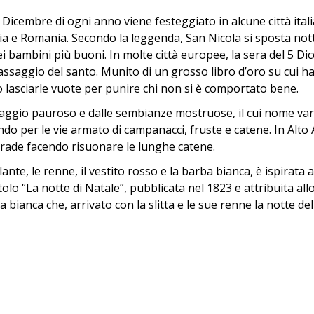
 6 Dicembre di ogni anno viene festeggiato in alcune città ital
ia e Romania. Secondo la leggenda, San Nicola si sposta not
ei bambini più buoni. In molte città europee, la sera del 5 Dic
passaggio del santo. Munito di un grosso libro d’oro su cui ha
e o lasciarle vuote per punire chi non si è comportato bene.
gio pauroso e dalle sembianze mostruose, il cui nome vari
ndo per le vie armato di campanacci, fruste e catene. In Al
e strade facendo risuonare le lunghe catene.
lante, le renne, il vestito rosso e la barba bianca, è ispirat
titolo “La notte di Natale”, pubblicata nel 1823 e attribuita a
ianca che, arrivato con la slitta e le sue renne la notte della 