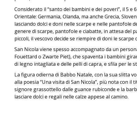
Considerato il “santo dei bambini e dei poveri”, il 5 e
Orientale: Germania, Olanda, ma anche Grecia, Sloven
lasciando dolci e doni nelle scarpe e nelle pantofole d
genere di scarpe, pantofole e ciabatte, in attesa del 
piccoli, il vescovo decide se riempire di doni le scarp
San Nicola viene spesso accompagnato da un personag
Fouettard o Zwarte Piet), che spaventa i bambini gira
di legno intagliata e delle pelli di capra, e sfila per l
La figura odierna di Babbo Natale, con la sua slitta vo
alla poesia “Una visita di San Nicola”, più nota con il 
signore grassottello dalle guance rubiconde e la barba b
lasciare dolci e regali nelle calze appese al camino.