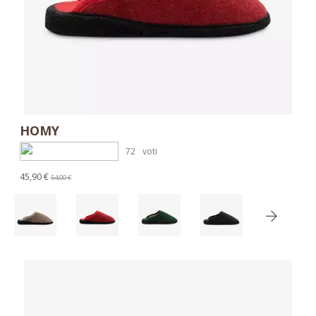
HOMY
72
voti
45,90 €
54,00 €