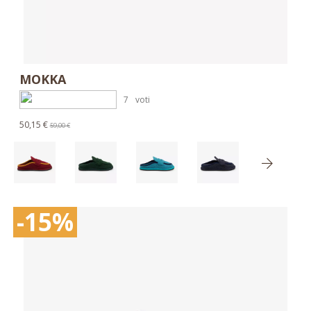
MOKKA
7
voti
50,15 €
59,00 €
-15%