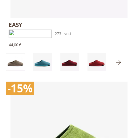
EASY
273
voti
44,00 €
-15%