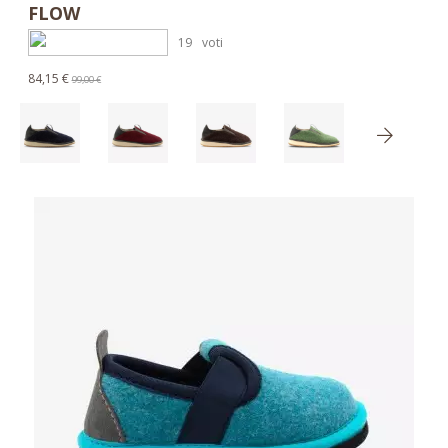
FLOW
19
voti
84,15 €
99,00 €