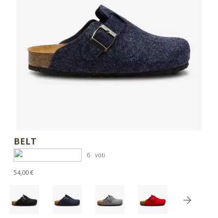
BELT
6
voti
54,00 €