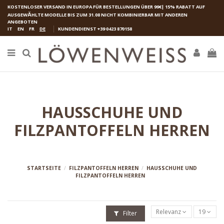
KOSTENLOSER VERSAND IN EUROPA FÜR BESTELLUNGEN ÜBER 99€| 15% RABATT AUF
AUSGEW
Ӓ
HLTE MODELLE BIS ZUM 31.08 NICHT KOMBINIERBAR MIT ANDEREN
ANGEBOTEN
IT
EN
FR
DE
KUNDENDIENST
+39 0423 870158
HAUSSCHUHE UND
FILZPANTOFFELN HERREN
STARTSEITE
FILZPANTOFFELN HERREN
HAUSSCHUHE UND
FILZPANTOFFELN HERREN
Relevanz
19
Filter