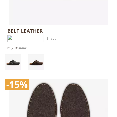
BELT LEATHER
1
voti
61,20 €
72,00 €
-15%