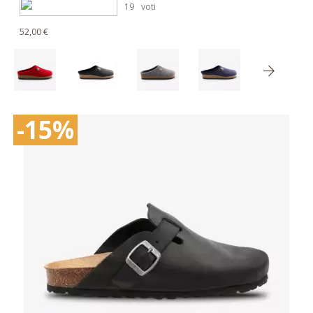
19
voti
52,00 €
-15%