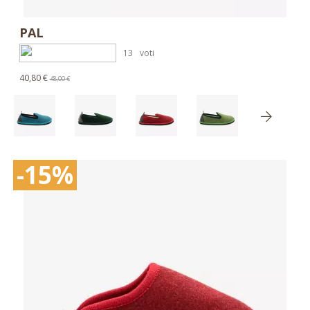
PAL
13
voti
40,80 €
48,00 €
-15%