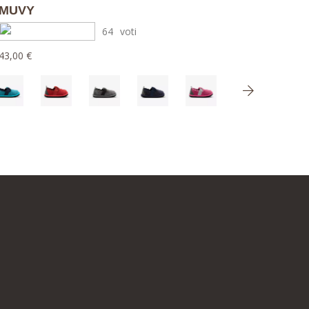
MUVY
64
voti
43,00 €