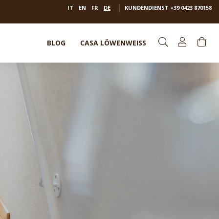
IT
EN
FR
DE
KUNDENDIENST
+39 0423 870158
BLOG
CASA LÖWENWEISS