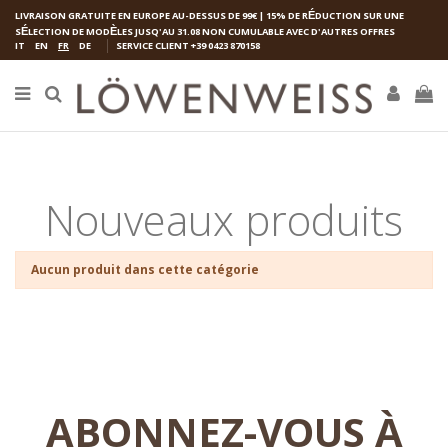
LIVRAISON GRATUITE EN EUROPE AU-DESSUS DE 99€ | 15% DE R
É
DUCTION SUR UNE
S
É
LECTION DE MOD
È
LES JUSQ'AU 31.08 NON CUMULABLE AVEC D'AUTRES OFFRES
IT
EN
FR
DE
SERVICE CLIENT
+39 0423 870158
Nouveaux produits
Aucun produit dans cette catégorie
ABONNEZ-VOUS À