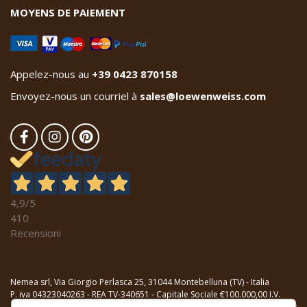
MOYENS DE PAIEMENT
Appelez-nous au
+39 0423 870158
Envoyez-nous un courriel à
sales@loewenweiss.com
4,9
/5
410
Recensioni
Nemea srl, Via Giorgio Perlasca 25, 31044 Montebelluna (TV) - Italia
P. iva 04323040263 - REA TV-340651 - Capitale Sociale €100.000,00 I.V.
Declaration relative aux cookies
-
Privacy Policy