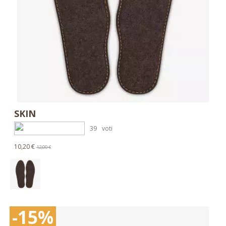
SKIN
39
voti
10,20 €
12,00 €
-15%