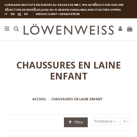
LIVRAISON GRATUITE EN EUROPE AU-DESSUS DE 99€ | 15% DE R
É
DUCTION SUR UNE
S
É
LECTION DE MOD
È
LES JUSQ'AU 31.08 NON CUMULABLE AVEC D'AUTRES OFFRES
IT
EN
FR
DE
SERVICE CLIENT
+39 0423 870158
CHAUSSURES EN LAINE
ENFANT
ACCUEIL
CHAUSSURES EN LAINE ENFANT
Pertinence
5
Filtre