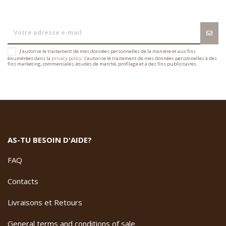
J'autorise le traitement de mes données personnelles de la manière et aux fins
énumérées dans la
privacy policy
. J'autorise le traitement de mes données personnelles à des
fins marketing, commerciales, études de marché, profilage et à des fins publicitaires.
AS-TU BESOIN D'AIDE?
FAQ
Contacts
Livraisons et Retours
General terms and conditions of sale