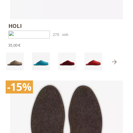
HOLI
270
voti
35,00 €
-15%