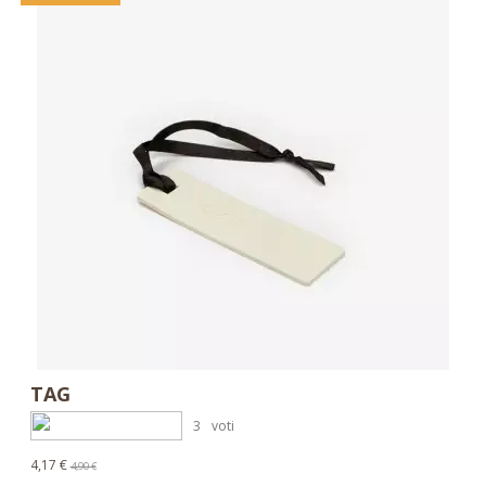
TAG
3
voti
4,17 €
4,90 €