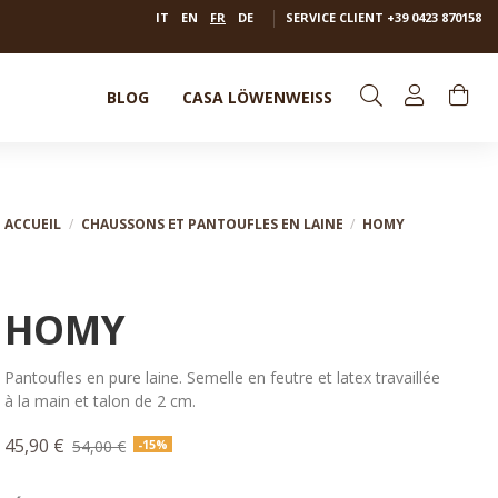
IT
EN
FR
DE
SERVICE CLIENT
+39 0423 870158
BLOG
CASA LÖWENWEISS
ACCUEIL
CHAUSSONS ET PANTOUFLES EN LAINE
HOMY
HOMY
Pantoufles en pure laine. Semelle en feutre et latex travaillée
à la main et talon de 2 cm.
45,90 €
54,00 €
-15%