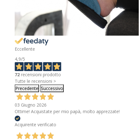
Eccellente
4,9
/5
72
recensioni prodotto
Tutte le recensioni >
Precedente
Successivo
03 Giugno 2026
Ottime! Acquistate per mio papà, molto apprezzate!
Acquirente verificato