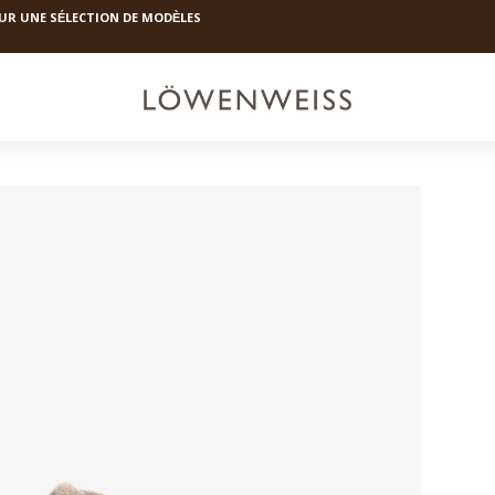
UR UNE S
LECTION DE MOD
LES
É
È