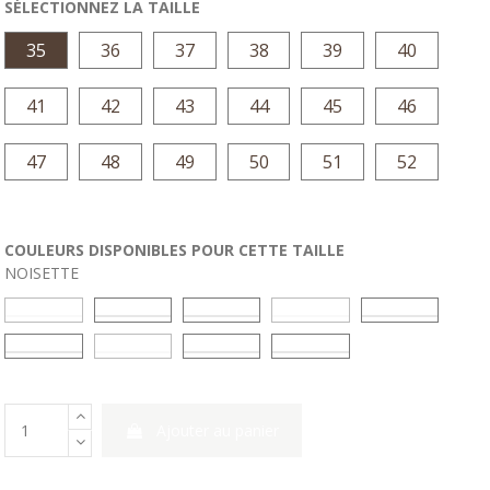
SÉLECTIONNEZ LA TAILLE
35
36
37
38
39
40
41
42
43
44
45
46
47
48
49
50
51
52
COULEURS DISPONIBLES POUR CETTE TAILLE
NOISETTE
tiffany
bleu
vert forêt
vert
ocre
rouge
myrtille
gris
anthracite
Ajouter au panier