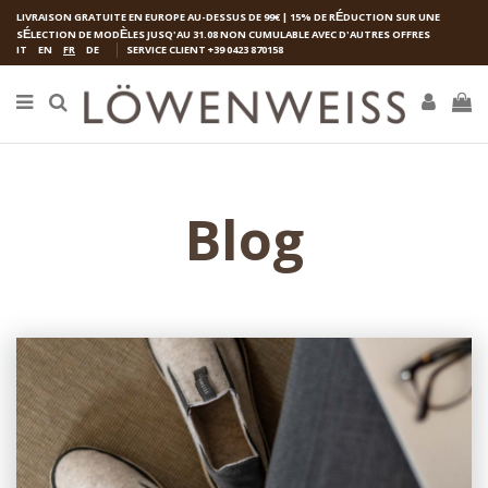
LIVRAISON GRATUITE EN EUROPE AU-DESSUS DE 99€ | 15% DE R
É
DUCTION SUR UNE
S
É
LECTION DE MOD
È
LES JUSQ'AU 31.08 NON CUMULABLE AVEC D'AUTRES OFFRES
IT
EN
FR
DE
SERVICE CLIENT
+39 0423 870158
Blog