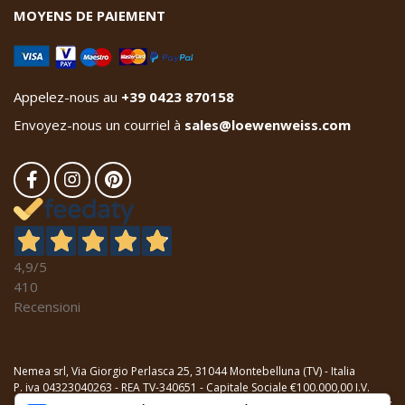
MOYENS DE PAIEMENT
Appelez-nous au
+39 0423 870158
Envoyez-nous un courriel à
sales@loewenweiss.com
4,9
/5
410
Recensioni
Nemea srl, Via Giorgio Perlasca 25, 31044 Montebelluna (TV) - Italia
P. iva 04323040263 - REA TV-340651 - Capitale Sociale €100.000,00 I.V.
Declaration relative aux cookies
-
Privacy Policy