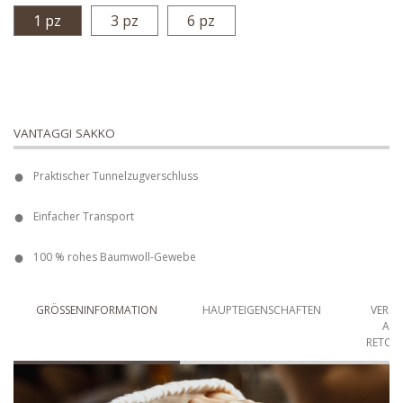
1 pz
3 pz
6 pz
VANTAGGI SAKKO
Praktischer Tunnelzugverschluss
Einfacher Transport
100 % rohes Baumwoll-Gewebe
GRÖSSENINFORMATION
HAUPTEIGENSCHAFTEN
VERS
AN
RETOU