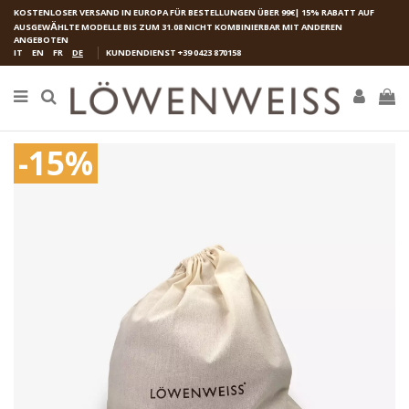
KOSTENLOSER VERSAND IN EUROPA FÜR BESTELLUNGEN ÜBER 99€| 15% RABATT AUF
AUSGEW
Ӓ
HLTE MODELLE BIS ZUM 31.08 NICHT KOMBINIERBAR MIT ANDEREN
ANGEBOTEN
IT
EN
FR
DE
KUNDENDIENST
+39 0423 870158
-15%