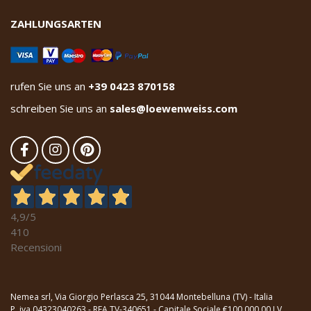
ZAHLUNGSARTEN
rufen Sie uns an
+39 0423 870158
schreiben Sie uns an
sales@loewenweiss.com
4,9
/5
410
Recensioni
Nemea srl, Via Giorgio Perlasca 25, 31044 Montebelluna (TV) - Italia
P. iva 04323040263 - REA TV-340651 - Capitale Sociale €100.000,00 I.V.