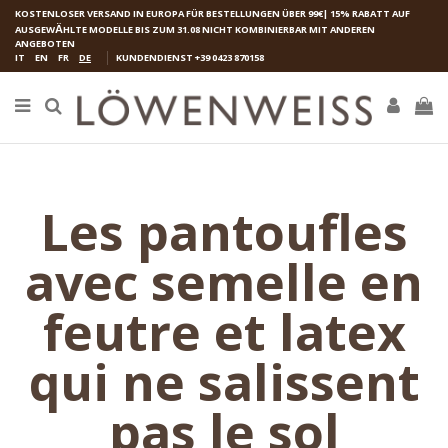
KOSTENLOSER VERSAND IN EUROPA FÜR BESTELLUNGEN ÜBER 99€| 15% RABATT AUF
AUSGEW
Ӓ
HLTE MODELLE BIS ZUM 31.08 NICHT KOMBINIERBAR MIT ANDEREN
ANGEBOTEN
IT
EN
FR
DE
KUNDENDIENST
+39 0423 870158
Les pantoufles
avec semelle en
feutre et latex
qui ne salissent
pas le sol