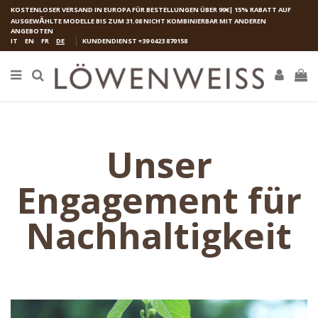
KOSTENLOSER VERSAND IN EUROPA FÜR BESTELLUNGEN ÜBER 99€| 15% RABATT AUF
AUSGEW
Ӓ
HLTE MODELLE BIS ZUM 31.08 NICHT KOMBINIERBAR MIT ANDEREN
ANGEBOTEN
IT
EN
FR
DE
KUNDENDIENST
+39 0423 870158
Unser
Engagement für
Nachhaltigkeit